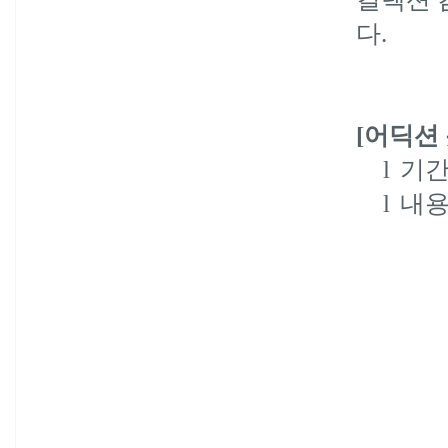
다
.
[
어딕션
l
기
l
내