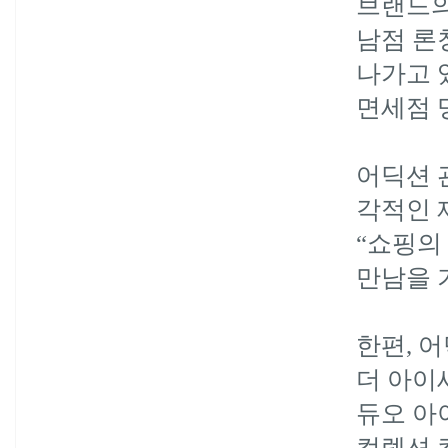
브랜드의
남점 론
나가고 
면세점 
어딕션
각적인 
“
쇼핑의
만남을 
한편
,
어
더 아
듀오 아
컬렉션 