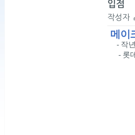
입점
작성자
메이
-
작년
-
롯데