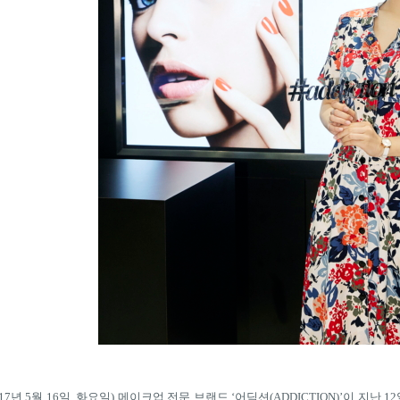
17
년
5
월
16
일
,
화요일
)
메이크업 전문 브랜드
‘
어딕션
(ADDICTION)’
이 지난
12