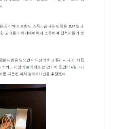
다
.
팁을 공개하며 브랜드 스폭퍼슨다운 면목을 보여줬다
.
석한 고객들과 화기애애하게 소통하며 참석자들의 큰
품절 대란을 일으킨 어딕션의 치크 폴리시다
.
이 제품
 리퀴드 제형의 블러셔로 큰 인기에 힘입어
4
월
, 5
가
 톤 다운된 피치 컬러
011
번을 추천했다
.