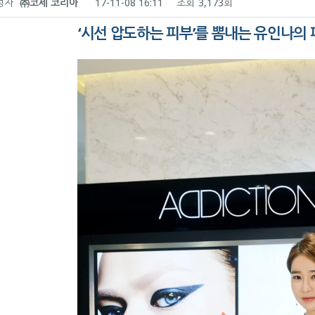
성자
㈜코세 코리아
17-11-08 16:11
조회
3,173회
‘
시선 압도하는 피부
’
를 뽐내는 유인나의 