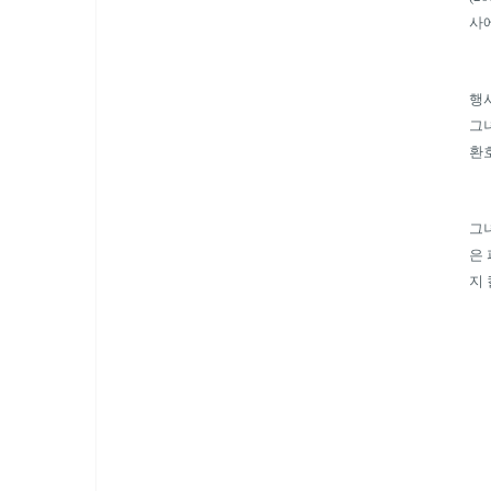
사
행
그
환
그
은
지