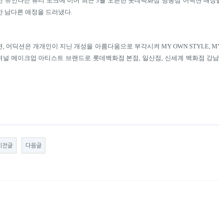
한 유인나는 뷰티 토크에 이어 최근
3
월 오픈한 롯데백화점 명동점 어딕션 매장
한 남다른 애정을 드러냈다
.
편
,
어딕션은 개개인이 지닌 개성을 아름다움으로 부각시켜
MY OWN STYLE, M
셔널 메이크업 아티스트 브랜드로 롯데백화점 본점
,
일산점
,
신세계 백화점 강
이전글
다음글