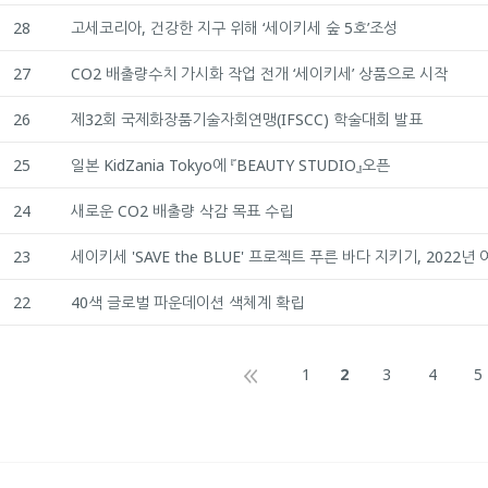
28
고세코리아, 건강한 지구 위해 ‘세이키세 숲 5호’조성
27
CO2 배출량수치 가시화 작업 전개 ‘세이키세’ 상품으로 시작
26
제32회 국제화장품기술자회연맹(IFSCC) 학술대회 발표
25
일본 KidZania Tokyo에 『BEAUTY STUDIO』오픈
24
새로운 CO2 배출량 삭감 목표 수립
23
세이키세 'SAVE the BLUE' 프로젝트 푸른 바다 지키기, 2022년
22
40색 글로벌 파운데이션 색체계 확립
1
2
3
4
5