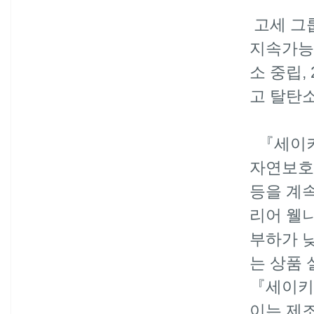
고세 그
지속가능
소 중립
,
고 탈탄
『세이
자연보호
등을 계
리어 웰
부하가 
는 상품
『세이키
이는 제