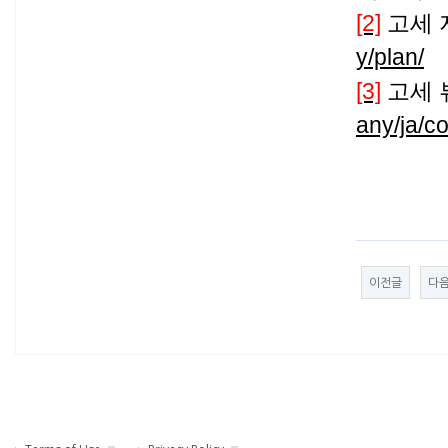
[2]
고세
y/plan/
[3]
고세 
any/ja/c
이전글
다