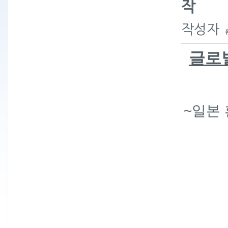
작
작성자
글로벌
~일본