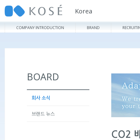
Korea
COMPANY INTRODUCTION
BRAND
RECRUITI
BOARD
회사 소식
브랜드 뉴스
CO2 