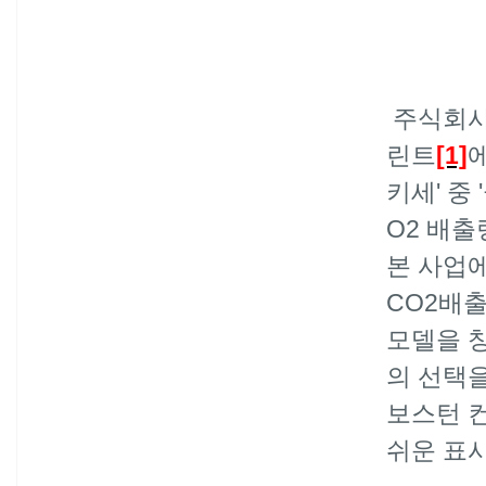
주식회사
린트
[1]
키세
'
중
'
O2
배출
본 사업
CO2
배출
모델을 
의 선택
보스턴 
쉬운 표