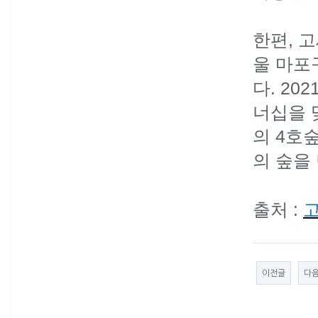
한편, 고
울 마포
다. 2
너십을 
의 4호
의 숲을
출처 :
이전글
다